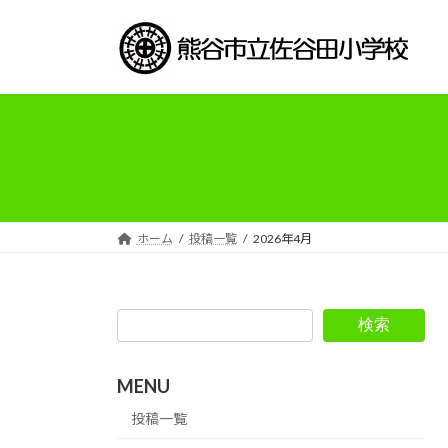
コ
ナ
ン
ビ
テ
ゲ
ン
ー
ツ
シ
へ
ョ
ス
ン
キ
に
ッ
移
プ
動
ホーム
投稿一覧
2026年4月
検索
MENU
投稿一覧