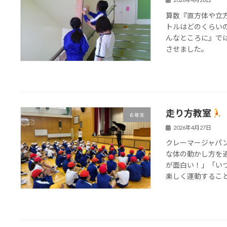
算数『直方体や立
トルはどのくらい
んなところに』で
させました。
走り方教室
６年生
2026年4月27日
クレーマージャパ
な体の動かし方を
が面白い！」「い
楽しく運動することが