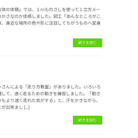
方体の体積』では、１ｍものさしを使って１立方メー
のかさなのか体感しました。図工『あんなところがこ
は、身近な場所の色や形に注目してちがうものへ変身
続きを読む
ンさんによる「走り方教室」がありました。いろいろ
通して、速く走るための動きを練習しました。「動き
つもより速く走れた気がする」と、汗をかきながら、
出来まし […]
続きを読む