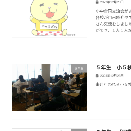
2025年12月23日
小中合同交流会が
各校が自己紹介や
さん交流をしまし
ができ、１人１人がと
５年生 小５
５年生
2025年12月23日
来月行われる小５