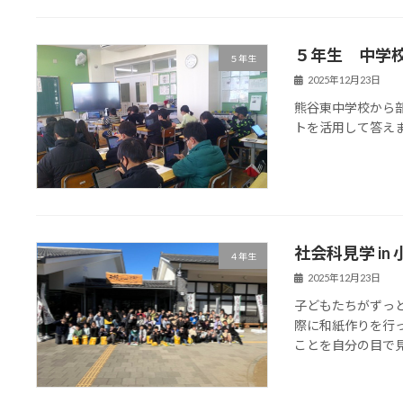
５年生 中学
５年生
2025年12月23日
熊谷東中学校から
トを活用して答え
社会科見学 in
４年生
2025年12月23日
子どもたちがずっ
際に和紙作りを行
ことを自分の目で