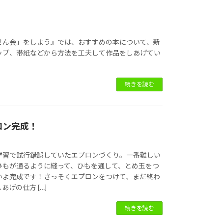
せん会」をしよう』では、おすすめの本について、新
ップ、帯紙などから方法を工夫して作品をしあげてい
続きを読む
ロン完成！
学習で試行錯誤していたエプロンづくり。一番難しい
ひもが通るように縫って、ひもを通して、とめ玉をつ
いよ完成です！さっそくエプロンをつけて、まだ終わ
げの仕方 […]
続きを読む