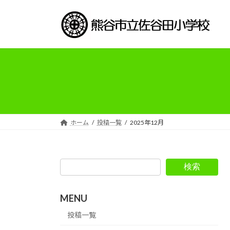
コ
ナ
ン
ビ
テ
ゲ
ン
ー
ツ
シ
へ
ョ
ス
ン
キ
に
ッ
移
プ
動
ホーム
投稿一覧
2025年12月
検索
MENU
投稿一覧