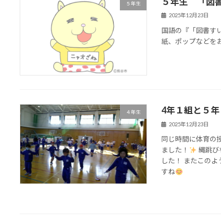
５年生 「図
５年生
2025年12月23日
国語の『「図書す
紙、ポップなどを
4年１組と５
４年生
2025年12月23日
同じ時間に体育の
ました！
縄跳び
した！ またこの
すね