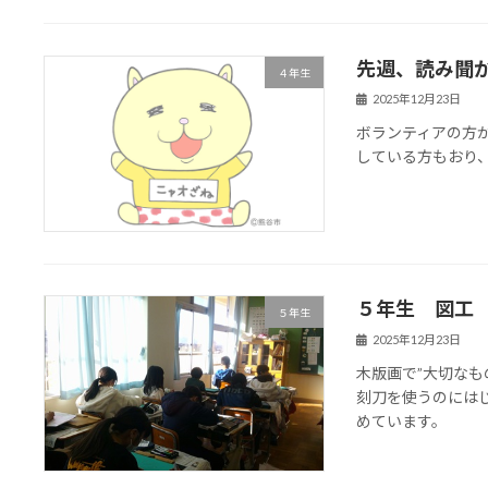
先週、読み聞
４年生
2025年12月23日
ボランティアの方
している方もおり
５年生 図工
５年生
2025年12月23日
木版画で”大切な
刻刀を使うのには
めています。