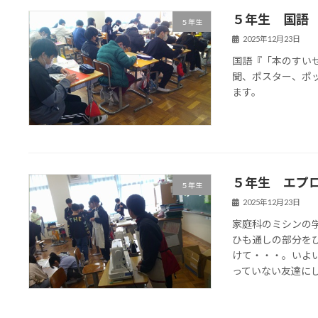
５年生 国語
５年生
2025年12月23日
国語『「本のすい
聞、ポスター、ポ
ます。
５年生 エプ
５年生
2025年12月23日
家庭科のミシンの
ひも通しの部分を
けて・・・。いよ
っていない友達にしあ