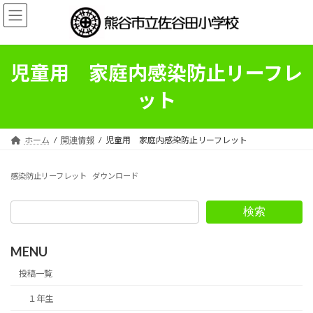
コ
ナ
ン
ビ
テ
ゲ
ン
ー
ツ
シ
児童用 家庭内感染防止リーフレ
へ
ョ
ス
ン
ット
キ
に
ッ
移
プ
動
ホーム
関連情報
児童用 家庭内感染防止リーフレット
感染防止リーフレット
ダウンロード
検索
MENU
投稿一覧
１年生