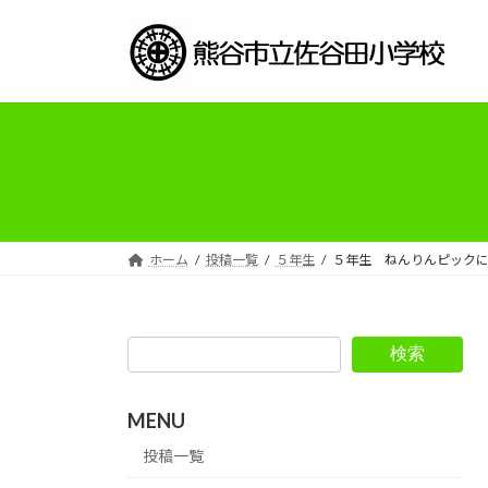
コ
ナ
ン
ビ
テ
ゲ
ン
ー
ツ
シ
へ
ョ
ス
ン
キ
に
ッ
移
プ
動
ホーム
投稿一覧
５年生
５年生 ねんりんピック
検索
MENU
投稿一覧