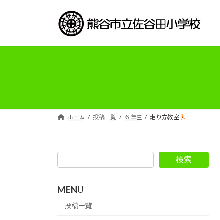
コ
ナ
ン
ビ
テ
ゲ
ン
ー
ツ
シ
へ
ョ
ス
ン
キ
に
ッ
移
プ
動
ホーム
投稿一覧
６年生
走り方教室
検索
MENU
投稿一覧