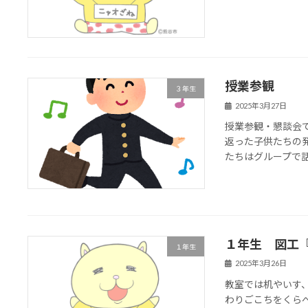
授業参観
３年生
2025年3月27日
授業参観・懇談会
返った子供たちの
たちはグループで
１年生 図工
１年生
2025年3月26日
教室では机やいす
わりごこちをくら