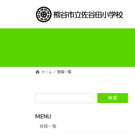
コ
ナ
ン
ビ
テ
ゲ
ン
ー
ツ
シ
へ
ョ
ス
ン
キ
に
ッ
移
プ
動
ホーム
投稿一覧
検索
MENU
投稿一覧