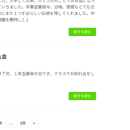
した。入学して以来、たくさんのことでお世話になっ
ていきました。卒業証書授与、合唱、態度もとても立
校にまた１つすばらしい伝統を残してくれました。中
を期待し […]
続きを読む
れ会
修了式、１年生最後の日です。クラスでお別れ会をし
続きを読む
6
…
68
»
固
固