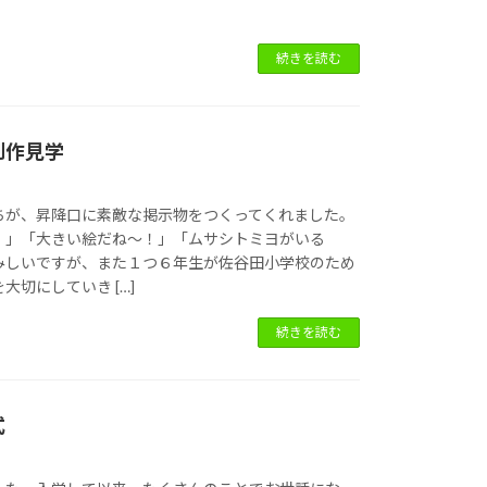
。
続きを読む
制作見学
ちが、昇降口に素敵な掲示物をつくってくれました。
！」「大きい絵だね～！」「ムサシトミヨがいる
みしいですが、また１つ６年生が佐谷田小学校のため
大切にしていき […]
続きを読む
式