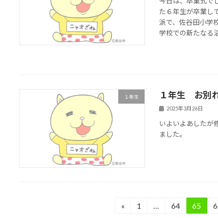
今日は、卒業式で
た６年生が卒業し
派で、佐谷田小学
学校での新たなる活躍
１年生 お別
１年生
2025年3月26日
いよいよあしたが
ました。
投
«
1
…
64
65
6
固
固
固