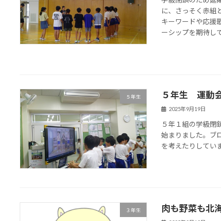
に、さっそく赤組
キーワードや応援
ーシップを期待し
５年生 運動
５年生
2025年9月19日
５年１組の学級閉
始まりました。ブ
を考えたりしてい
肉も野菜も北
３年生