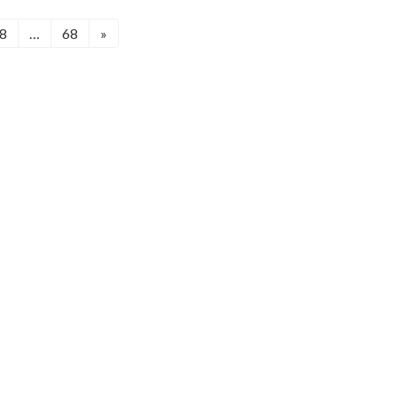
8
…
68
»
固
固
定
定
ペ
ペ
ー
ー
ジ
ジ