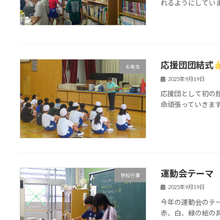
れるようにしてい
応援団団結式
６年生
2025年9月19日
応援団として初の
命頑張っていきま
運動会テーマ
学校行事
2025年9月19日
今年の運動会のテ
赤、白、緑の絵の