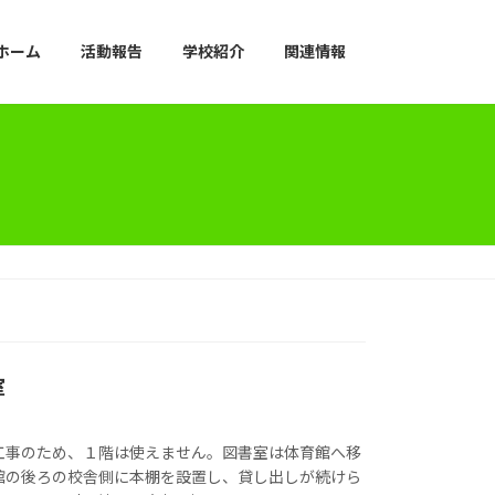
ホーム
活動報告
学校紹介
関連情報
室
工事のため、１階は使えません。図書室は体育館へ移
館の後ろの校舎側に本棚を設置し、貸し出しが続けら