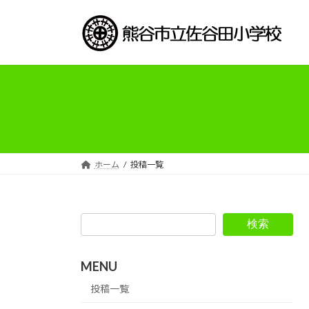
コ
ナ
ン
ビ
テ
ゲ
ン
ー
ツ
シ
へ
ョ
ス
ン
キ
に
ッ
移
プ
動
ホーム
投稿一覧
検索
MENU
投稿一覧