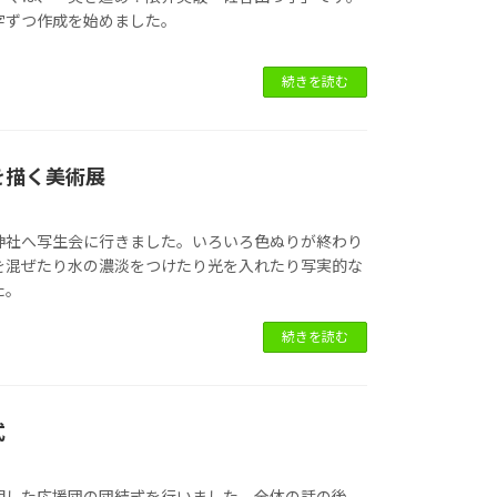
字ずつ作成を始めました。
続きを読む
を描く美術展
神社へ写生会に行きました。いろいろ色ぬりが終わり
を混ぜたり水の濃淡をつけたり光を入れたり写実的な
た。
続きを読む
式
期した応援団の団結式を行いました。全体の話の後