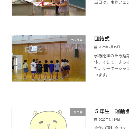
当日は、南側フェ
団結式
学校行事
2025年9月19日
学級閉鎖のため延
体、そして、さっ
た。リーダーシッ
います。
５年生 運動
５年生
2025年9月19日
今年の運動会のテ