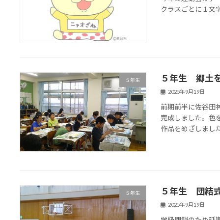
クラスごとに１文
５年生 郷土
５年生
2025年9月19日
前期前半に佐谷田
完成しました。色
作品をめざしまし
５年生 団結
５年生
2025年9月19日
学級閉鎖のため延