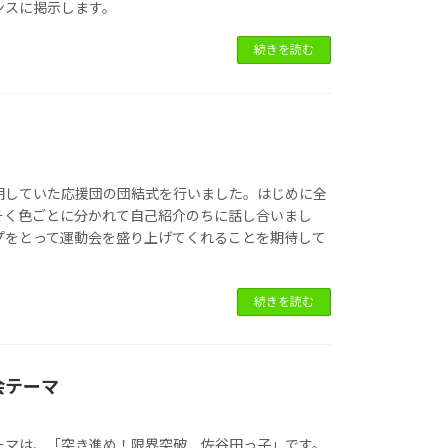
ンスに掲示します。
続きを読む
期していた応援団の団結式を行いました。はじめに全
そく色ごとに分かれて自己紹介のちに話し合いまし
プをとって運動会を盛り上げてくれることを期待して
続きを読む
会テーマ
ーマは、「突き進め！限界突破 佐谷田っ子」です。